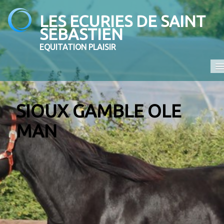
LES ECURIES DE SAINT
SEBASTIEN
EQUITATION PLAISIR
Accueil
SIOUX GAMBLE OLE
Promenades et randonnées
MAN
Ecole d'équitation
Elevage
En vente
Contact
COMPETITION