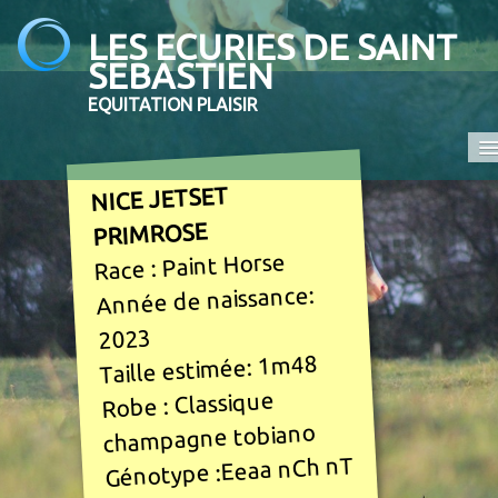
LES ECURIES DE SAINT
SEBASTIEN
EQUITATION PLAISIR
Accueil
NICE JETSET
PRIMROSE
Promenades et randonnées
Race : Paint Horse
Ecole d'équitation
Année de naissance:
Elevage
2023
Taille estimée: 1m48
En vente
Robe : Classique
Contact
champagne tobiano
COMPETITION
Génotype :Eeaa nCh nT