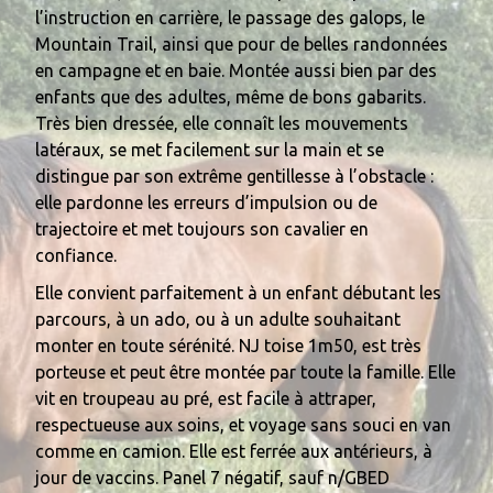
l’instruction en carrière, le passage des galops, le
Mountain Trail, ainsi que pour de belles randonnées
en campagne et en baie. Montée aussi bien par des
enfants que des adultes, même de bons gabarits.
Très bien dressée, elle connaît les mouvements
latéraux, se met facilement sur la main et se
distingue par son extrême gentillesse à l’obstacle :
elle pardonne les erreurs d’impulsion ou de
trajectoire et met toujours son cavalier en
confiance.
Elle convient parfaitement à un enfant débutant les
parcours, à un ado, ou à un adulte souhaitant
monter en toute sérénité. NJ toise 1m50, est très
porteuse et peut être montée par toute la famille. Elle
vit en troupeau au pré, est facile à attraper,
respectueuse aux soins, et voyage sans souci en van
comme en camion. Elle est ferrée aux antérieurs, à
jour de vaccins. Panel 7 négatif, sauf n/GBED