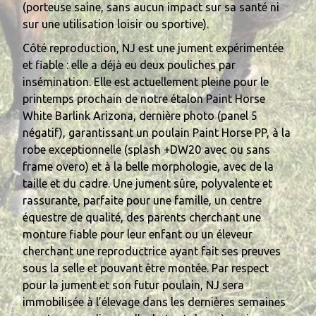
(porteuse saine, sans aucun impact sur sa santé ni
sur une utilisation loisir ou sportive).
Côté reproduction, NJ est une jument expérimentée
et fiable : elle a déjà eu deux pouliches par
insémination. Elle est actuellement pleine pour le
printemps prochain de notre étalon Paint Horse
White Barlink Arizona, dernière photo (panel 5
négatif), garantissant un poulain Paint Horse PP, à la
robe exceptionnelle (splash +DW20 avec ou sans
frame overo) et à la belle morphologie, avec de la
taille et du cadre. Une jument sûre, polyvalente et
rassurante, parfaite pour une famille, un centre
équestre de qualité, des parents cherchant une
monture fiable pour leur enfant ou un éleveur
cherchant une reproductrice ayant fait ses preuves
sous la selle et pouvant être montée. Par respect
pour la jument et son futur poulain, NJ sera
immobilisée à l’élevage dans les dernières semaines