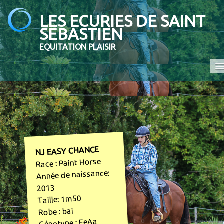
LES ECURIES DE SAINT
SEBASTIEN
EQUITATION PLAISIR
Accueil
Promenades et randonnées
Ecole d'équitation
Elevage
NJ EASY CHANCE
Race : Paint Horse
En vente
Année de naissance:
Contact
2013
Taille: 1m50
COMPETITION
Robe : bai
Génotype : EeAa