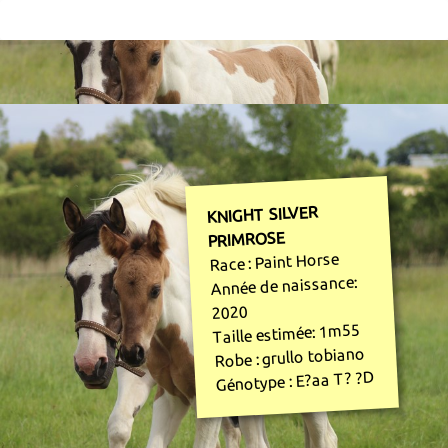
KNIGHT SILVER
PRIMROSE
Race : Paint Horse
Année de naissance:
2020
Taille estimée: 1m55
Robe : grullo tobiano
Génotype : E?aa T? ?D