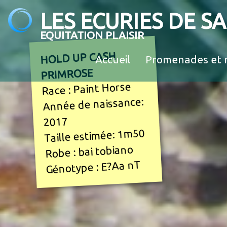
LES ECURIES DE S
EQUITATION PLAISIR
HOLD UP CASH
Accueil
Promenades et 
PRIMROSE
Race : Paint Horse
Année de naissance:
2017
Taille estimée: 1m50
Robe : bai tobiano
Génotype : E?Aa nT