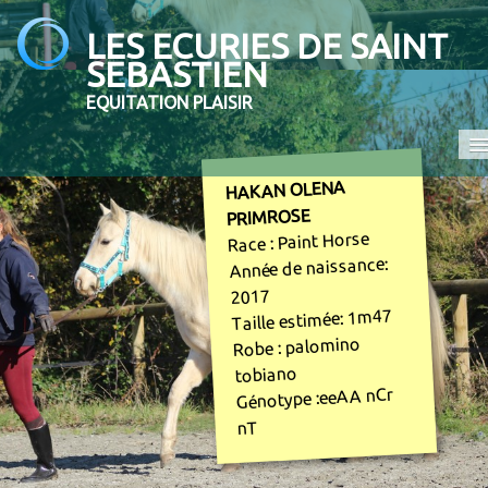
LES ECURIES DE SAINT
SEBASTIEN
EQUITATION PLAISIR
HAKAN OLENA
Accueil
PRIMROSE
Promenades et randonnées
Race : Paint Horse
Année de naissance:
Ecole d'équitation
2017
Taille estimée: 1m47
Elevage
Robe : palomino
En vente
tobiano
Génotype :eeAA nCr
Contact
nT
COMPETITION